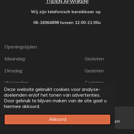
TIJDEN AFWIJKEN!
Wij zijn telefonisch bereikbaar op
06-16064898 tussen 12:00-21:00u
Openingstijden:
Maandag:
Gesloten
Dinsdag:
Gesloten
Woensdag:
Gesloten
Deze website gebruikt cookies voor analyse-
Donderdag:
Gesloten
doeleinden en/of het tonen van advertenties.
Door gebruik te blijven maken van de site gaat u
hiermee akkoord.
Vrijdag:
Gesloten
Zaterdag:
Gesloten
Akkoord
Telefoonnummer
Kaart
Instagram
Zondag:
Gesloten