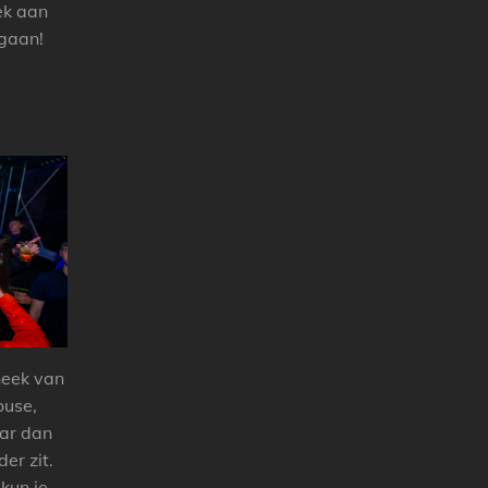
ek aan
tgaan!
heek van
ouse,
aar dan
nder zit.
kun je