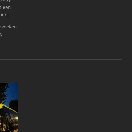
f een
oer.
opzoeken
n.