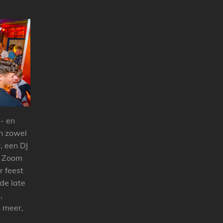
- en
en zowel
, een DJ
e Zoom
r feest
de late
,
n meer,