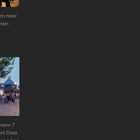
 en naar
voer.
E
 zoom 7
n! Door