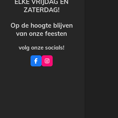
ELKE VRIJDAG EN
ZATERDAG!
Op de hoogte blijven
van onze feesten
volg onze socials!
F
I
a
n
c
s
e
t
b
a
o
g
o
r
k
a
m