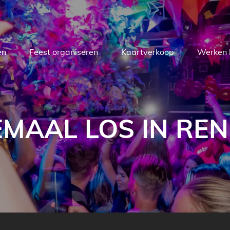
en
Feest organiseren
Kaartverkoop
Werken 
MAAL LOS IN RE