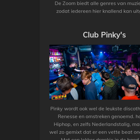
De Zoom biedt alle genres van muzi
zodat iedereen hier knallend kan ui
Club Pinky's
Pinky wordt ook wel de leukste discot
Renesse en omstreken genoemd. h
Hiphop, en zelfs Nederlandstalig, m
wel zo gemixt dat er een vette beat o
Met een lekker drankje in de hand 